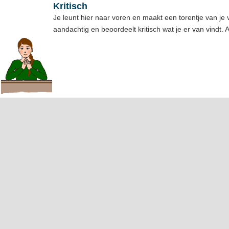
Kritisch
Je leunt hier naar voren en maakt een torentje van je v
aandachtig en beoordeelt kritisch wat je er van vindt. 