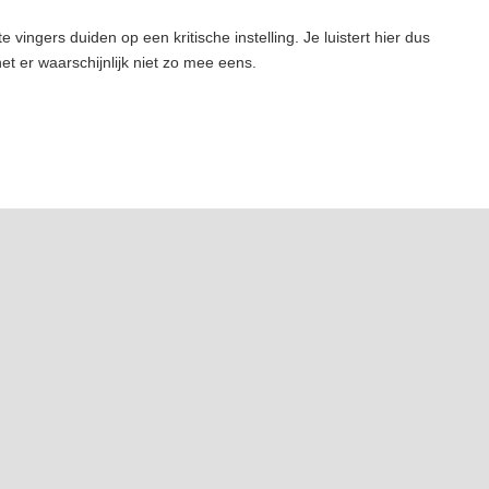
 vingers duiden op een kritische instelling. Je luistert hier dus
et er waarschijnlijk niet zo mee eens.