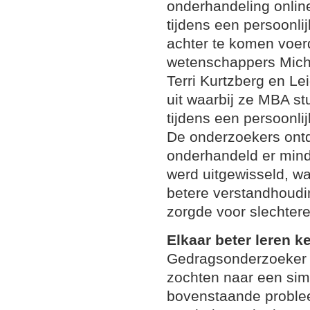
onderhandeling onlin
tijdens een persoonl
achter te komen voer
wetenschappers Micha
Terri Kurtzberg en L
uit waarbij ze MBA s
tijdens een persoonlij
De onderzoekers ontd
onderhandeld er minde
werd uitgewisseld, wa
betere verstandhoudi
zorgde voor slechter
Elkaar beter leren 
Gedragsonderzoeke
zochten naar een sim
bovenstaande problee