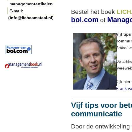
managementartikelen
Bestel het boek
LIC
E-mail:
(info@lichaamstaal.nl)
bol.com
Manage
of
Vijf tip
commun
Artikel 
De artik
tweeweke
Kijk hier
Frank va
Vijf tips voor bet
communicatie
Door de ontwikkeling