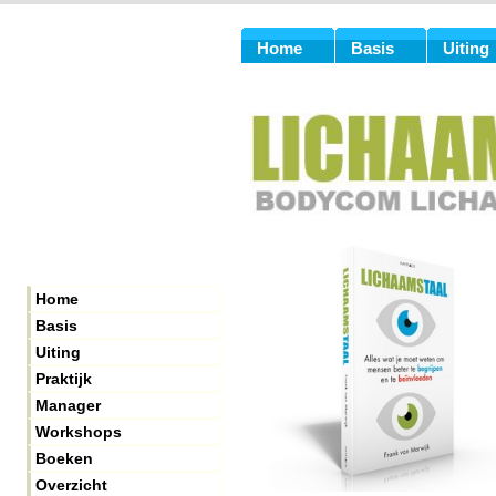
Home
Basis
Uiting
Home
Basis
Uiting
Praktijk
Manager
Workshops
Boeken
Overzicht