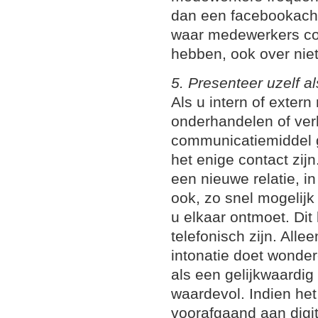
dan een facebookacht
waar medewerkers co
hebben, ook over nie
5. Presenteer uzelf a
Als u intern of exter
onderhandelen of ver
communicatiemiddel ge
het enige contact zij
een nieuwe relatie, i
ook, zo snel mogelij
u elkaar ontmoet. Dit
telefonisch zijn. All
intonatie doet wonde
als een gelijkwaardig
waardevol. Indien het
voorafgaand aan digi