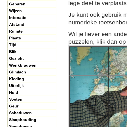
lege deel te verplaat
Gebaren
Wijzen
Je kunt ook gebruik m
Intonatie
numerieke toetsenbor
Afstand
Ruimte
Wil je liever een and
Plaats
puzzelen, klik dan op
Tijd
Blik
Gezicht
Wenkbrauwen
Glimlach
Kleding
Uiterlijk
Huid
Voeten
Geur
Schaduwen
Slaaphouding
Symptomen