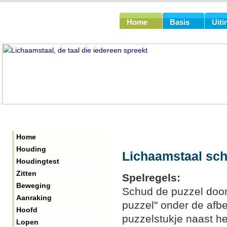
Home
Basis
Uiti
Home
Houding
Lichaamstaal sch
Houdingtest
Zitten
Spelregels:
Beweging
Schud de puzzel door
Aanraking
puzzel" onder de afbe
Hoofd
puzzelstukje naast he
Lopen