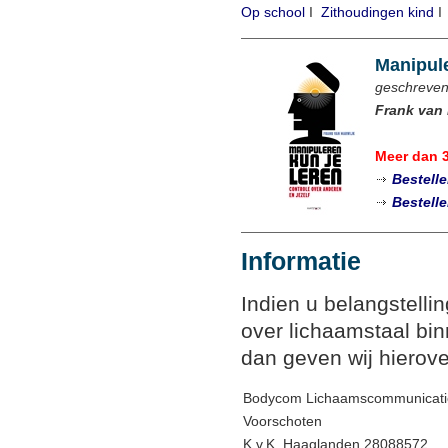
Op school
I
Zithoudingen kind
Manipule
geschreven
Frank van 
Meer dan 
Bestell
Bestell
Informatie
Indien u belangstelli
over lichaamstaal bin
dan geven wij hierove
Bodycom Lichaamscommunicati
Voorschoten
K.v.K. Haaglanden 28088572