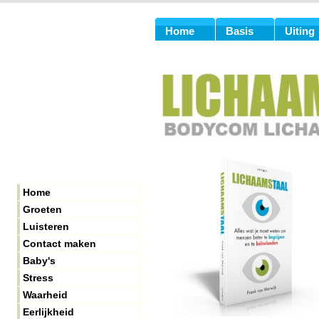
Home
Basis
Uiting
Home
Groeten
Luisteren
Contact maken
Baby's
Stress
Waarheid
Eerlijkheid