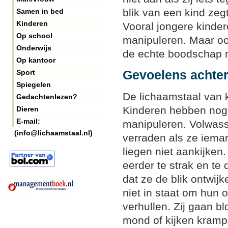
blik van een kind ze
Samen in bed
Kinderen
Vooral jongere kinde
Op school
manipuleren. Maar ook
Onderwijs
de echte boodschap n
Op kantoor
Gevoelens achte
Sport
Spiegelen
De lichaamstaal van k
Gedachtenlezen?
Kinderen hebben nog 
Dieren
E-mail:
manipuleren. Volwass
(info@lichaamstaal.nl)
verraden als ze iema
liegen niet aankijken
eerder te strak en te 
dat ze de blik ontwijk
niet in staat om hun 
verhullen. Zij gaan b
mond of kijken kramp