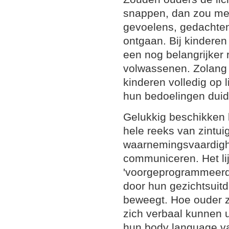
snappen, dan zou mee
gevoelens, gedachte
ontgaan. Bij kinderen
een nog belangrijker 
volwassenen. Zolang z
kinderen volledig op
hun bedoelingen duid
Gelukkig beschikken 
hele reeks van zintuig
waarnemingsvaardig
communiceren. Het lijk
'voorgeprogrammeerd' 
door hun gezichtsuit
beweegt. Hoe ouder z
zich verbaal kunnen 
hun body language v