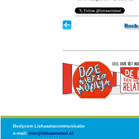
Bodycom Lichaamscommunicatie
e-mail:
info@lichaamstaal.nl