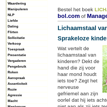
Waardering
Bestel het boek
LIC
Manipuleren
bol.com
Manage
NLP
of
Liefde
Dating
Lichaamstaal va
Flirten
Sprakeloze kinde
Sollicitatie
Verkoop
Wat vertelt de
Toespraak
lichaamstaal van
Presentatie
kinderen? Dekt de
Vergaderen
Pengebruik
hand die zij voor
Roken
haar mond houdt
Aanspraak
iets toe? Zegt het
Assertiviteit
nerveuse
Ruzie
gefriemel aan zijn
Agressie
oorlel dat hij iets ach
Macht
niet aan als zij iets 
Man/vrouw