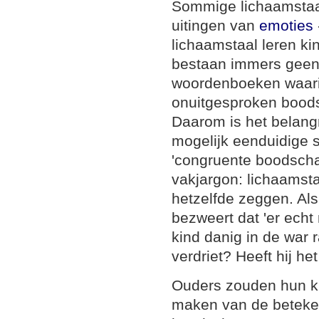
Sommige lichaamstaal
uitingen van
emoties
lichaamstaal leren ki
bestaan immers geen 
woordenboeken waari
onuitgesproken bood
Daarom is het belangr
mogelijk eenduidige 
'congruente boodscha
vakjargon: lichaamst
hetzelfde zeggen. Al
bezweert dat 'er echt 
kind danig in de war 
verdriet? Heeft hij he
Ouders zouden hun k
maken van de beteke