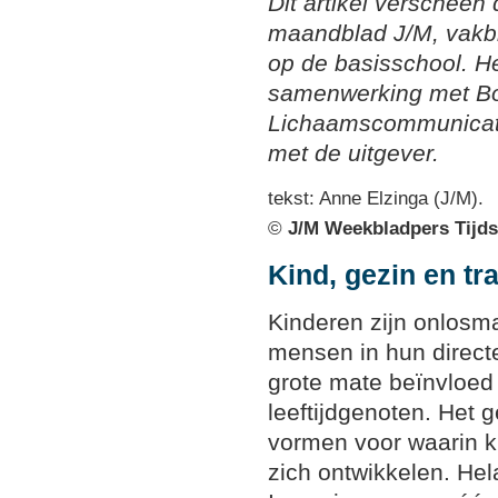
Dit artikel verscheen
maandblad J/M, vakbl
op de basisschool. He
samenwerking met 
Lichaamscommunicatie
met de uitgever.
tekst: Anne Elzinga (J/M).
©
J/M Weekbladpers Tijds
Kind, gezin en t
Kinderen zijn onlos
mensen in hun direct
grote mate beïnvloed
leeftijdgenoten. Het 
vormen voor waarin 
zich ontwikkelen. Hela